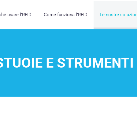
ché usare l’RFID
Come funziona l’RFID
Le nostre soluzion
STUOIE E STRUMENTI 
mente sviluppato