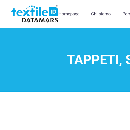
Homepage
Chi siamo
Per
TAPPETI, 
Il primo LaundryChip specifica