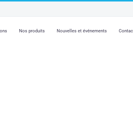
ions
Nos produits
Nouvelles et événements
Contac
SONNES ÂGÉES